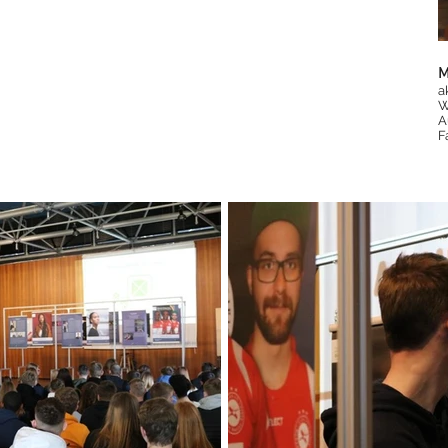
M
a
W
A
F