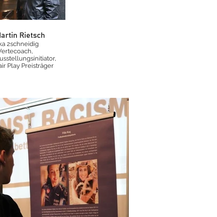
artin Rietsch
ka 2schneidig
ertecoach,
usstellungsinitiator,
air Play Preisträger