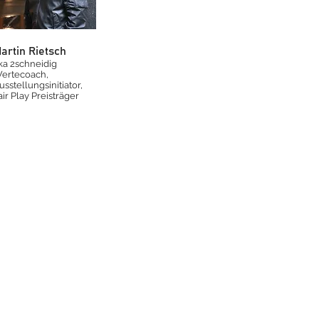
artin Rietsch
ka 2schneidig
ertecoach,
usstellungsinitiator,
air Play Preisträger