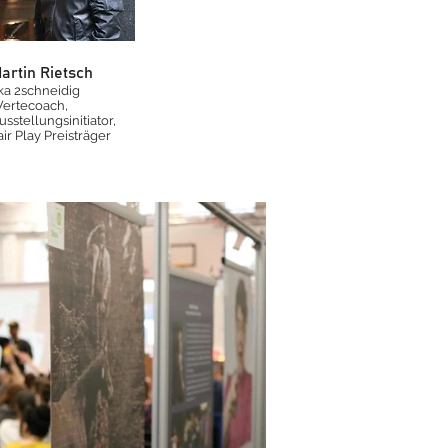
artin Rietsch
ka 2schneidig
ertecoach,
usstellungsinitiator,
air Play Preisträger