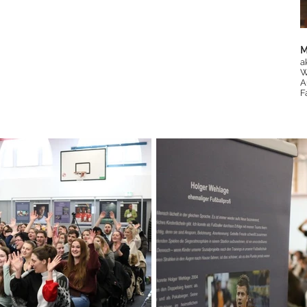
M
a
W
A
F