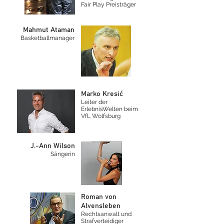
Fair Play Preisträger
Mahmut Ataman
Basketballmanager
Marko Kresić
Leiter der
ErlebnisWelten beim
VfL Wolfsburg
J.-Ann Wilson
Sängerin
Roman von
Alvensleben
Rechtsanwalt und
Strafverteidiger